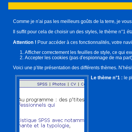
Comme je n'ai pas les meilleurs goûts de la terre, je vous
Il suffit pour cela de choisir un des styles, le thème n°1 ét
Attention !
Pour accéder à ces fonctionnalités, votre navi
Afficher correctement les feuilles de style, ce qui e
Accepter les cookies (pas d'espionnage de ma part)
Voici une p'tite présentation des différents thèmes. N'hés
Le thème n°1 :
le p