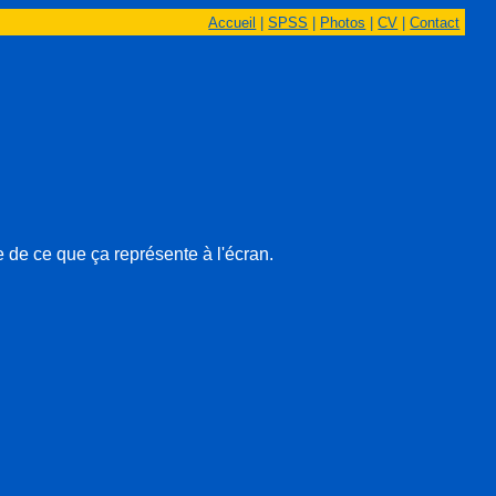
Accueil
|
SPSS
|
Photos
|
CV
|
Contact
e de ce que ça représente à l'écran.